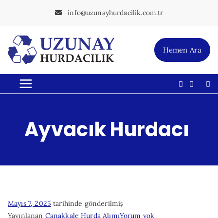
İçeriğe
info@uzunayhurdacilik.com.tr
geç
Hemen Ara
Uzunay
En Yakın Hurdacı
Hurdacılı
k
Ayvacık Hurdacı
Mayıs 7, 2025
tarihinde gönderilmiş
Ayvacık
Yayınlanan
Çanakkale Hurda Alımı
Yorum yok