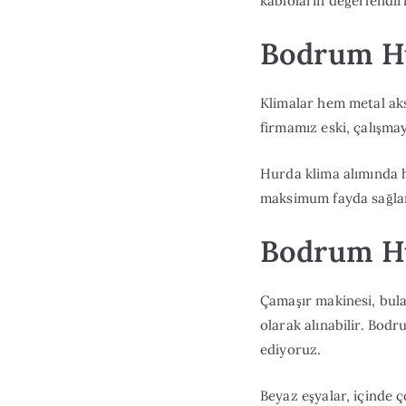
kabloların değerlendi
Bodrum Hu
Klimalar hem metal aks
firmamız eski, çalışma
Hurda klima alımında 
maksimum fayda sağlan
Bodrum Hu
Çamaşır makinesi, bul
olarak alınabilir. Bod
ediyoruz.
Beyaz eşyalar, içinde ç