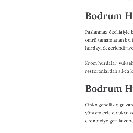
Bodrum H
Paslanmaz özelliğiyle b
ömrü tamamlanan bu ür
hurdayı değerlendiriy
Krom hurdalar, yüksek
restoranlardan sıkça 
Bodrum Hu
Çinko genellikle galva
yöntemlerle oldukça ve
ekonomiye geri kazandı