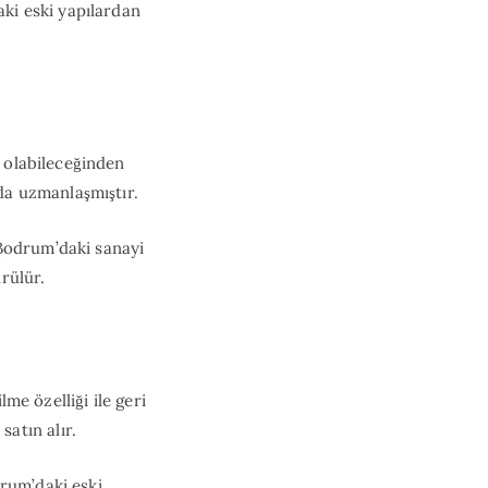
aki eski yapılardan
ı olabileceğinden
da uzmanlaşmıştır.
. Bodrum’daki sanayi
rülür.
lme özelliği ile geri
atın alır.
drum’daki eski