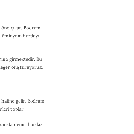
a öne çıkar. Bodrum
r alüminyum hurdayı
ına girmektedir. Bu
eğer oluşturuyoruz.
 haline gelir. Bodrum
rleri toplar.
drum’da demir hurdası