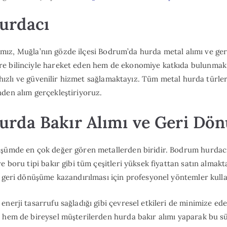
Hurdacı
urdacı
mız, Muğla’nın gözde ilçesi Bodrum’da hurda metal alımı ve ge
e bilinciyle hareket eden hem de ekonomiye katkıda bulunmak 
i, hızlı ve güvenilir hizmet sağlamaktayız. Tüm metal hurda türler
den alım gerçekleştiriyoruz.
rda Bakır Alımı ve Geri Dö
üşümde en çok değer gören metallerden biridir. Bodrum hurdacı
e boru tipi bakır gibi tüm çeşitleri yüksek fiyattan satın almakt
e geri dönüşüme kazandırılması için profesyonel yöntemler kull
enerji tasarrufu sağladığı gibi çevresel etkileri de minimize e
 hem de bireysel müşterilerden hurda bakır alımı yaparak bu sü