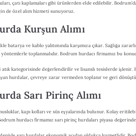
ları, çatı kaplamaları gibi ürünlerden elde edilebilir. Bodrum’d
çin de özel alım hizmeti sunuyoruz.
rda Kurşun Alımı
kle batarya ve kablo yalıtımında karşımıza çıkar. Sağlığa zararl
e yöntemlerle toplanmalıdır. Bodrum hurdacı firmamız bu konu
 atık kategorisinde değerlendirilir ve lisanslı tesislerde işlenir
rşun hurdalar, çevreye zarar vermeden toplanır ve geri dönüştü
rda Sarı Pirinç Alımı
musluklar, kapı kolları ve süs eşyalarında bulunur. Kolay eritilebi
rum hurdacı firmamız sarı pirinç hurdaları piyasa değerinde s
edeniyle sarı hurdalar ekonomik açıdan oldukça kıymetlidir. Bo