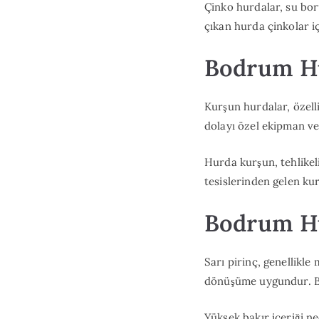
Çinko hurdalar, su boru
çıkan hurda çinkolar i
Bodrum Hu
Kurşun hurdalar, özelli
dolayı özel ekipman v
Hurda kurşun, tehlikeli
tesislerinden gelen ku
Bodrum Hu
Sarı pirinç, genellikle 
dönüşüme uygundur. Bod
Yüksek bakır içeriği n