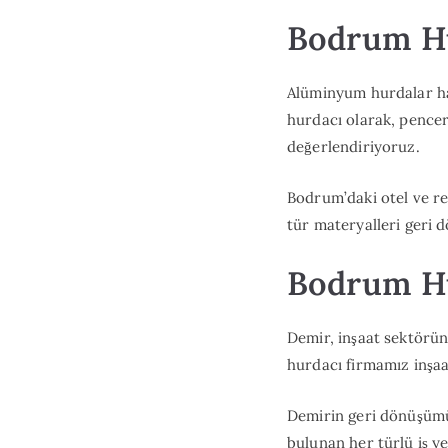
Bodrum H
Alüminyum hurdalar haf
hurdacı olarak, pencer
değerlendiriyoruz.
Bodrum’daki otel ve r
tür materyalleri geri
Bodrum Hu
Demir, inşaat sektörü
hurdacı firmamız inşaat
Demirin geri dönüşümü,
bulunan her türlü iş y