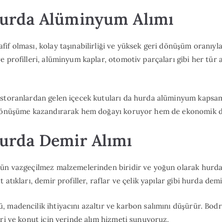
urda Alüminyum Alımı
if olması, kolay taşınabilirliği ve yüksek geri dönüşüm oranıyl
e profilleri, alüminyum kaplar, otomotiv parçaları gibi her tü
estoranlardan gelen içecek kutuları da hurda alüminyum kapsam
 dönüşüme kazandırarak hem doğayı koruyor hem de ekonomik d
rda Demir Alımı
nün vazgeçilmez malzemelerinden biridir ve yoğun olarak hurda
 atıkları, demir profiller, raflar ve çelik yapılar gibi hurda demi
 madencilik ihtiyacını azaltır ve karbon salımını düşürür. Bo
eri ve konut için yerinde alım hizmeti sunuyoruz.