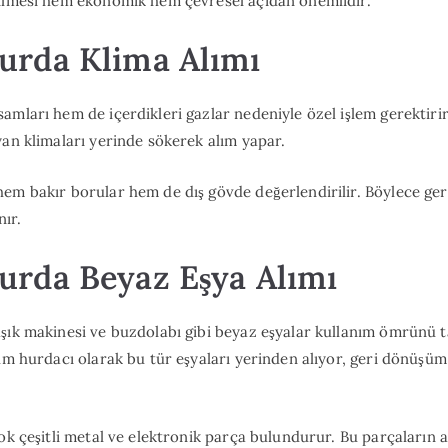
rilmesi hem ekonomik hem çevresel açıdan önemlidir.
rda Klima Alımı
amları hem de içerdikleri gazlar nedeniyle özel işlem gerektir
yan klimaları yerinde sökerek alım yapar.
hem bakır borular hem de dış gövde değerlendirilir. Böylece g
ır.
rda Beyaz Eşya Alımı
aşık makinesi ve buzdolabı gibi beyaz eşyalar kullanım ömrünü
rum hurdacı olarak bu tür eşyaları yerinden alıyor, geri dönüşüm
ok çeşitli metal ve elektronik parça bulundurur. Bu parçaların ay