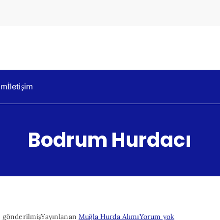
dacılık
um
İletişim
Bodrum Hurdacı
Bodrum
 gönderilmiş
Yayınlanan
Muğla Hurda Alımı
Yorum yok