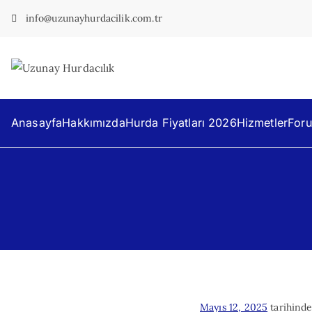
İçeriğe
info@uzunayhurdacilik.com.tr
geç
Uzunay Hur
En Yakın Hurdacı
Anasayfa
Hakkımızda
Hurda Fiyatları 2026
Hizmetler
For
Mayıs 12, 2025
tarihinde