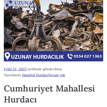
Eylül 22, 2025
tarihinde gönderilmiş
Cumhuriyet
Yayınlanan
İstanbul Hurdacı
Yorum yok
Mahallesi
Cumhuriyet Mahallesi
Hurdacı
Hurdacı