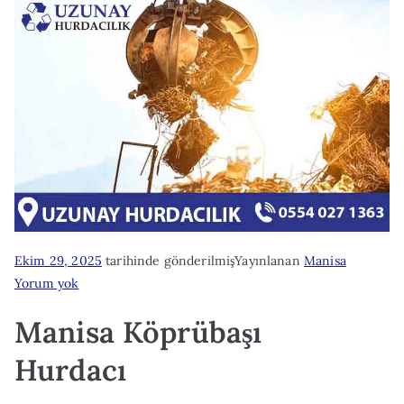
Ekim 29, 2025
tarihinde gönderilmiş
Yayınlanan
Manisa
Manisa
Yorum yok
Köprübaşı
Manisa Köprübaşı
Hurdacı
Hurdacı