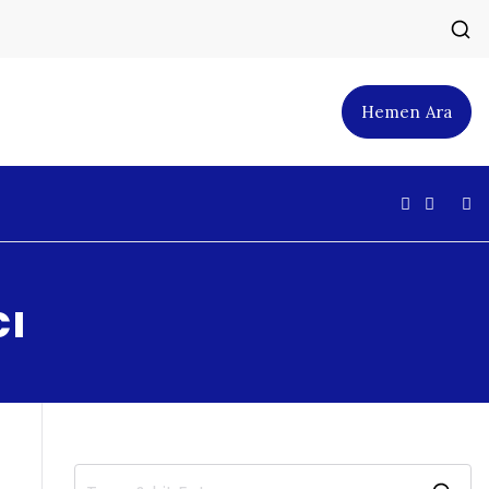
Hemen Ara
cı