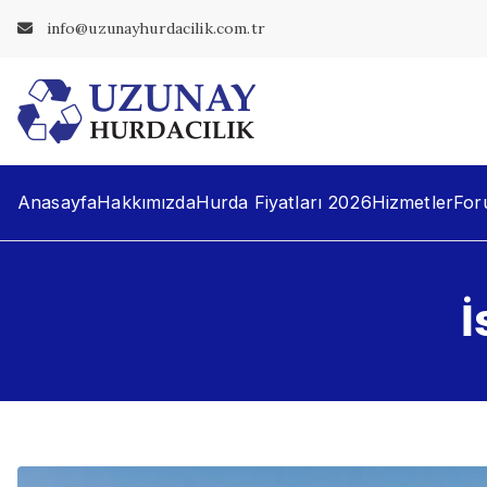
İçeriğe
info@uzunayhurdacilik.com.tr
geç
Uzunay Hur
En Yakın Hurdacı
Anasayfa
Hakkımızda
Hurda Fiyatları 2026
Hizmetler
For
İ