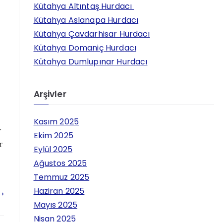
h
Kütahya Altıntaş Hurdacı
f
Kütahya Aslanapa Hurdacı
o
Kütahya Çavdarhisar Hurdacı
r
Kütahya Domaniç Hurdacı
:
Kütahya Dumlupınar Hurdacı
Arşivler
Kasım 2025
r
Ekim 2025
r
Eylül 2025
Ağustos 2025
Temmuz 2025
Haziran 2025
Mayıs 2025
Nisan 2025