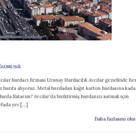
Avcılar
Yorum yok
Hurdacı
vcılar hurdacı firması Uzunay Hurdacılık Avcılar genelinde he
r hurda alıyoruz. Metal hurdadan kağıt karton hurdasına kada
Hurda Satarım? Avcılar’da biriktirmiş hurdanızı satmak için
yfada yer […]
Daha fazlasını oku