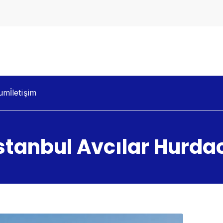
dacılık
um
İletişim
stanbul Avcılar Hurda