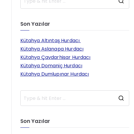
S
e
a
Son Yazılar
r
c
h
Kütahya Altıntaş Hurdacı
f
Kütahya Aslanapa Hurdacı
o
Kütahya Çavdarhisar Hurdacı
r
Kütahya Domaniç Hurdacı
:
Kütahya Dumlupınar Hurdacı
S
e
a
Son Yazılar
r
c