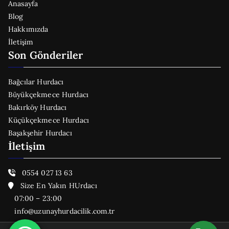
Anasayfa
Blog
Hakkımızda
İletişim
Son Gönderiler
Bağcılar Hurdacı
Büyükçekmece Hurdacı
Bakırköy Hurdacı
Küçükçekmece Hurdacı
Başakşehir Hurdacı
İletişim
0554 027 13 63
Size En Yakın HUrdacı
07:00 – 23:00
info@uzunayhurdacilik.com.tr