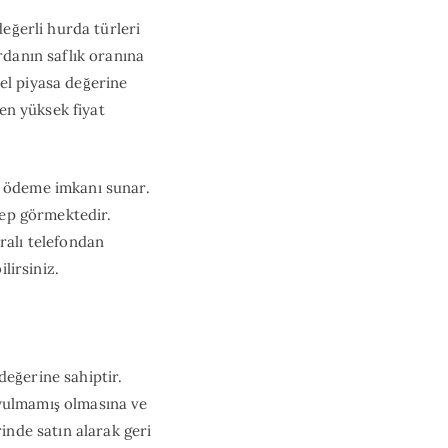
değerli hurda türleri
rdanın saflık oranına
el piyasa değerine
 en yüksek fiyat
t ödeme imkanı sunar.
alep görmektedir.
alı telefondan
lirsiniz.
değerine sahiptir.
oyulmamış olmasına ve
inde satın alarak geri