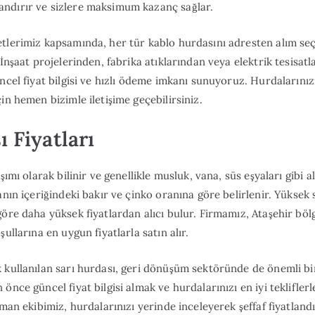
ndırır ve sizlere maksimum kazanç sağlar.
tlerimiz kapsamında, her tür kablo hurdasını adresten alım se
 İnşaat projelerinden, fabrika atıklarından veya elektrik tesisat
üncel fiyat bilgisi ve hızlı ödeme imkanı sunuyoruz. Hurdalarını
in hemen bizimle iletişime geçebilirsiniz.
ı Fiyatları
şımı olarak bilinir ve genellikle musluk, vana, süs eşyaları gibi al
anın içeriğindeki bakır ve çinko oranına göre belirlenir. Yüksek s
göre daha yüksek fiyatlardan alıcı bulur. Firmamız, Ataşehir böl
şullarına en uygun fiyatlarla satın alır.
 kullanılan sarı hurdası, geri dönüşüm sektöründe de önemli bir
önce güncel fiyat bilgisi almak ve hurdalarınızı en iyi teklifler
zman ekibimiz, hurdalarınızı yerinde inceleyerek şeffaf fiyatlan