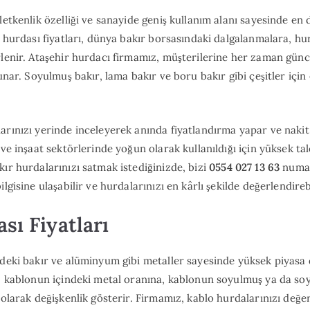
letkenlik özelliği ve sanayide geniş kullanım alanı sayesinde en 
r hurdası fiyatları, dünya bakır borsasındaki dalgalanmalara, hu
rlenir. Ataşehir hurdacı firmamız, müşterilerine her zaman günc
sunar. Soyulmuş bakır, lama bakır ve boru bakır gibi çeşitler için
arınızı yerinde inceleyerek anında fiyatlandırma yapar ve naki
 ve inşaat sektörlerinde yoğun olarak kullanıldığı için yüksek t
kır hurdalarınızı satmak istediğinizde, bizi
0554 027 13 63
numar
lgisine ulaşabilir ve hurdalarınızı en kârlı şekilde değerlendirebi
sı Fiyatları
ndeki bakır ve alüminyum gibi metaller sayesinde yüksek piyasa 
ı, kablonun içindeki metal oranına, kablonun soyulmuş ya da s
 olarak değişkenlik gösterir. Firmamız, kablo hurdalarınızı değer