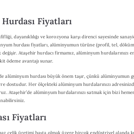
Hurdası Fiyatları
ifliği, dayanıklılığı ve korozyona karşı direnci sayesinde sanay
inyum hurdası fiyatları, alüminyumun türüne (profil, tel, döküm 
k değişir. Ataşehir hurdacı firmamız, alüminyum hurdalarınızı e
akit ödeme avantajı sunar.
de alüminyum hurdası büyük önem taşır, çünkü alüminyumun g
vre dostudur. Her ölçekteki alüminyum hurdalarınızı adresinizd
uz. Ataşehir’de alüminyum hurdalarınızı satmak için bizi hemen
nabilirsiniz.
ı Fiyatları
z çelik üretimi başta olmak üzere birçok endüstriyel alanda kul