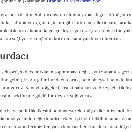
Ataşehir
 gönderilmiş
Yayınlanan
İstanbul Hurdacı
Yorum yok
Hurdacı
mız, her türlü metal hurdasının alımını yaparak geri dönüşüm s
bakır, alüminyum, çinko, krom gibi farklı metallerin yanı sıra k
nik atıkların alımını da gerçekleştiriyoruz. Çevre dostu bir yak
asını sağlıyor ve doğanın korunmasına yardımcı oluyoruz.
Hurdacı
sektörü, sadece atıkların toplanması değil, aynı zamanda geri
aline gelmiştir. Ataşehir hurdacı olarak, hem bireysel hem de k
t sunuyoruz. Sanayi bölgeleri, inşaat sahaları ve bireysel atık ü
nüşüm sektörüne güçlü bir destek sağlıyoruz.
irlik ve şeffaflık ilkesini benimseyerek, müşterilerimize adil b
arınızı yerinde değerlendirerek en iyi fiyat teklifini sunar ve 
hurdacı hizmetlerimizden yararlanarak hem hurdalarınızı değerl