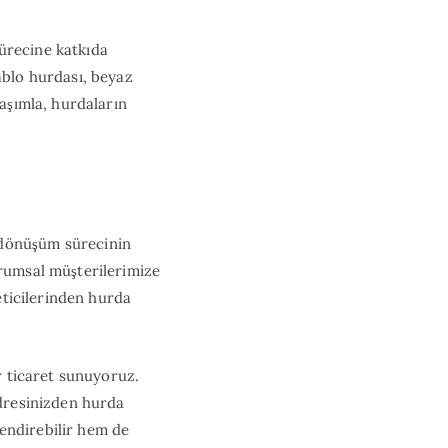
ürecine katkıda
ablo hurdası, beyaz
laşımla, hurdaların
 dönüşüm sürecinin
urumsal müşterilerimize
reticilerinden hurda
ir ticaret sunuyoruz.
adresinizden hurda
endirebilir hem de