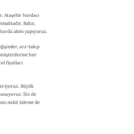
r. Ataşehir hurdacı
unmaktadır. Bakır,
 hurda alımı yapıyoruz.
ğişimler, arz-talep
 müşterilerine her
l fiyatları
 veriyoruz. Büyük
sunuyoruz. Siz de
nızı nakit ödeme ile