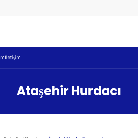
dacılık
um
İletişim
Ataşehir Hurdacı