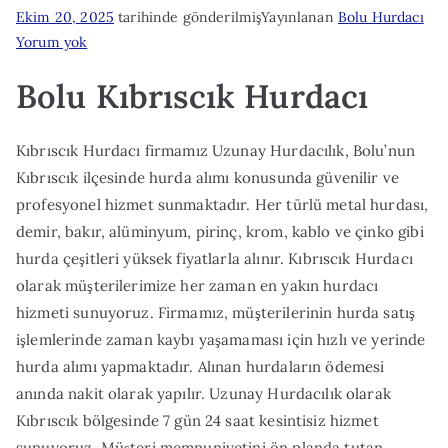
Ekim 20, 2025
tarihinde gönderilmiş
Yayınlanan
Bolu Hurdacı
Bolu
Yorum yok
Kıbrıscık
Bolu Kıbrıscık Hurdacı
Hurdacı
Kıbrıscık Hurdacı firmamız Uzunay Hurdacılık, Bolu’nun
Kıbrıscık ilçesinde hurda alımı konusunda güvenilir ve
profesyonel hizmet sunmaktadır. Her türlü metal hurdası,
demir, bakır, alüminyum, pirinç, krom, kablo ve çinko gibi
hurda çeşitleri yüksek fiyatlarla alınır. Kıbrıscık Hurdacı
olarak müşterilerimize her zaman en yakın hurdacı
hizmeti sunuyoruz. Firmamız, müşterilerinin hurda satış
işlemlerinde zaman kaybı yaşamaması için hızlı ve yerinde
hurda alımı yapmaktadır. Alınan hurdaların ödemesi
anında nakit olarak yapılır. Uzunay Hurdacılık olarak
Kıbrıscık bölgesinde 7 gün 24 saat kesintisiz hizmet
sunuyoruz. Müşteri memnuniyetini ön planda tutan