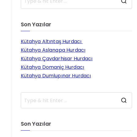
S
e
a
Son Yazılar
r
c
h
Kütahya Altıntaş Hurdacı
f
Kütahya Aslanapa Hurdacı
o
Kütahya Çavdarhisar Hurdacı
r
Kütahya Domaniç Hurdacı
:
Kütahya Dumlupınar Hurdacı
S
e
a
Son Yazılar
r
c