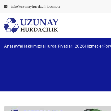
İçeriğe
info@uzunayhurdacilik.com.tr
geç
Uzunay Hur
En Yakın Hurdacı
Anasayfa
Hakkımızda
Hurda Fiyatları 2026
Hizmetler
For