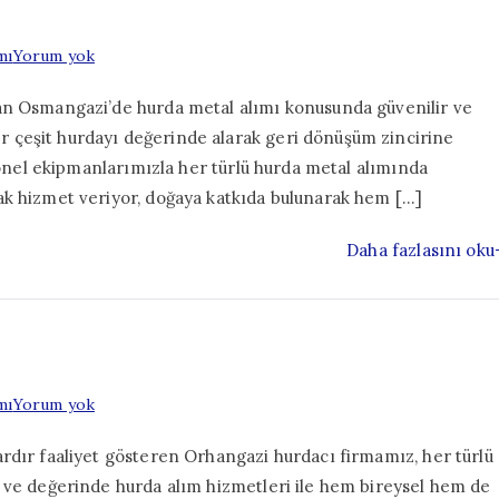
Osmangazi
mı
Yorum yok
Hurdacı
an Osmangazi’de hurda metal alımı konusunda güvenilir ve
 çeşit hurdayı değerinde alarak geri dönüşüm zincirine
syonel ekipmanlarımızla her türlü hurda metal alımında
ak hizmet veriyor, doğaya katkıda bulunarak hem […]
Daha fazlasını oku
Orhangazi
mı
Yorum yok
Hurdacı
rdır faaliyet gösteren Orhangazi hurdacı firmamız, her türlü
r ve değerinde hurda alım hizmetleri ile hem bireysel hem de