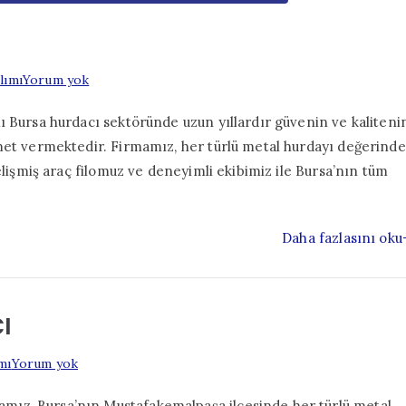
Bursa
lımı
Yorum yok
Hurdacı
ı Bursa hurdacı sektöründe uzun yıllardır güvenin ve kaliteni
zmet vermektedir. Firmamız, her türlü metal hurdayı değerinde
elişmiş araç filomuz ve deneyimli ekibimiz ile Bursa’nın tüm
Daha fazlasını oku
ı
Mustafakemalpaşa
mı
Yorum yok
Hurdacı
ız, Bursa’nın Mustafakemalpaşa ilçesinde her türlü metal