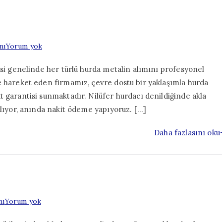
Nilüfer
mı
Yorum yok
Hurdacı
esi genelinde her türlü hurda metalin alımını profesyonel
e hareket eden firmamız, çevre dostu bir yaklaşımla hurda
 garantisi sunmaktadır. Nilüfer hurdacı denildiğinde akla
alıyor, anında nakit ödeme yapıyoruz. […]
Daha fazlasını oku
Mudanya
mı
Yorum yok
Hurdacı