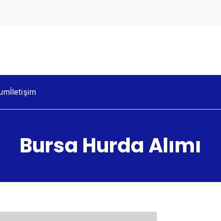
dacılık
um
İletişim
Bursa Hurda Alımı