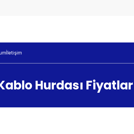
dacılık
um
İletişim
Kablo Hurdası Fiyatlar