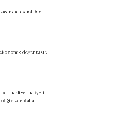
asasında önemli bir
ı ekonomik değer taşır.
ıca nakliye maliyeti,
irdiğinizde daha