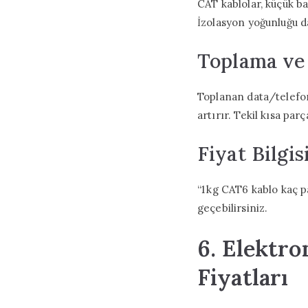
CAT kablolar, küçük ba
İzolasyon yoğunluğu da 
Toplama ve
Toplanan data/telefon 
artırır. Tekil kısa par
Fiyat Bilgis
“1 kg CAT6 kablo kaç p
geçebilirsiniz.
6. Elektr
Fiyatları