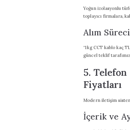
Yoğun izolasyonlu türle
toplayıcı firmalara, k
Alım Süreci
“1 kg CCT kablo kaç TL
güncel teklif tarafımı
5. Telefon
Fiyatları
Modern iletişim sistem
İçerik ve A