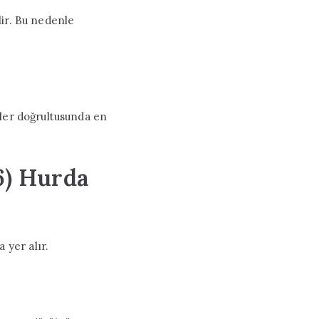
lir. Bu nedenle
giler doğrultusunda en
6) Hurda
 yer alır.