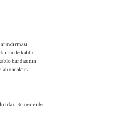
 barındırması
rklı türde kablo
kablo hurdasının
 alınacaktır.
dırırlar. Bu nedenle