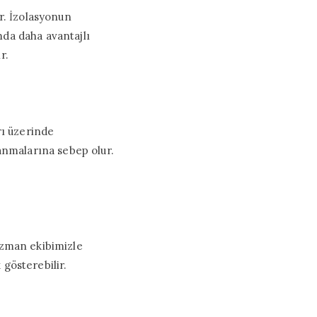
ir. İzolasyonun
ımda daha avantajlı
r.
rı üzerinde
lanmalarına sebep olur.
 uzman ekibimizle
 gösterebilir.