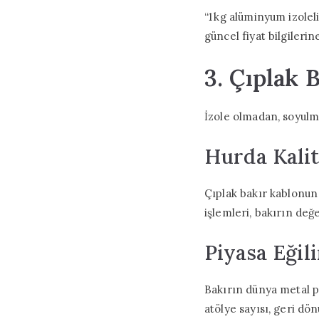
“1 kg alüminyum izolel
güncel fiyat bilgilerine
3. Çıplak 
İzole olmadan, soyulmu
Hurda Kalit
Çıplak bakır kablonun 
işlemleri, bakırın değe
Piyasa Eğil
Bakırın dünya metal piy
atölye sayısı, geri dön