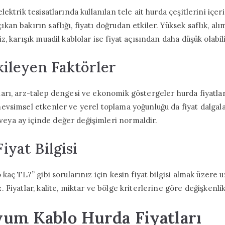
 elektrik tesisatlarında kullanılan tele ait hurda çeşitlerini içer
ıkan bakırın saflığı, fiyatı doğrudan etkiler. Yüksek saflık, al
siz, karışık muadil kablolar ise fiyat açısından daha düşük olabili
kileyen Faktörler
tları, arz-talep dengesi ve ekonomik göstergeler hurda fiyatla
 mevsimsel etkenler ve yerel toplama yoğunluğu da fiyat dalga
veya ay içinde değer değişimleri normaldir.
iyat Bilgisi
lo kaç TL?” gibi sorularınız için kesin fiyat bilgisi almak üzere
z. Fiyatlar, kalite, miktar ve bölge kriterlerine göre değişkenlik
yum Kablo Hurda Fiyatları