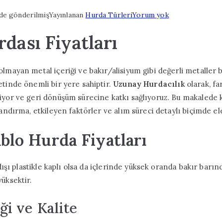
Kablo
de gönderilmiş
Yayınlanan
Hurda Türleri
Yorum yok
Hurdası
dası Fiyatları
Fiyatları
olmayan metal içeriği ve bakır/alisiyum gibi değerli metaller
etinde önemli bir yere sahiptir.
Uzunay Hurdacılık
olarak, fa
iyor ve geri dönüşüm sürecine katkı sağlıyoruz. Bu makalede 
landırma, etkileyen faktörler ve alım süreci detaylı biçimde ele
ablo Hurda Fiyatları
 dışı plastikle kaplı olsa da içlerinde yüksek oranda bakır barın
üksektir.
ği ve Kalite