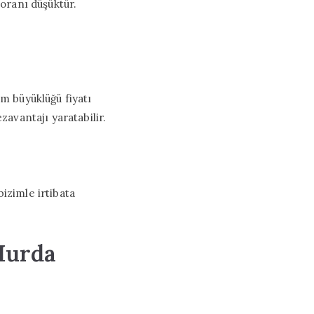
 oranı düşüktür.
im büyüklüğü fiyatı
zavantajı yaratabilir.
izimle irtibata
Hurda