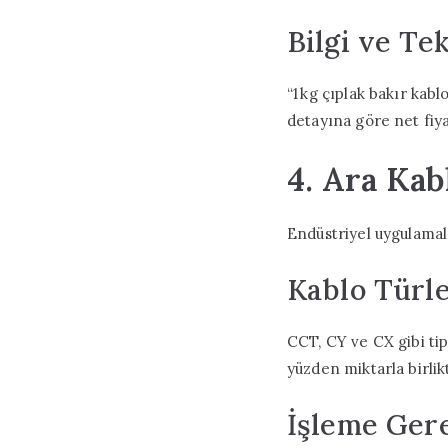
Bilgi ve Tek
“1 kg çıplak bakır kabl
detayına göre net fiyat
4. Ara Ka
Endüstriyel uygulamala
Kablo Türle
CCT, CY ve CX gibi tip
yüzden miktarla birlik
İşleme Gere