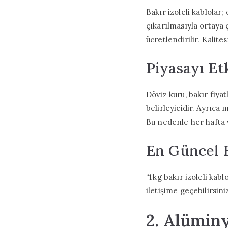
Bakır izoleli kablolar;
çıkarılmasıyla ortaya ç
ücretlendirilir. Kalite
Piyasayı Et
Döviz kuru, bakır fiya
belirleyicidir. Ayrıca
Bu nedenle her hafta 
En Güncel F
“1 kg bakır izoleli kab
iletişime geçebilirsini
2. Alümin