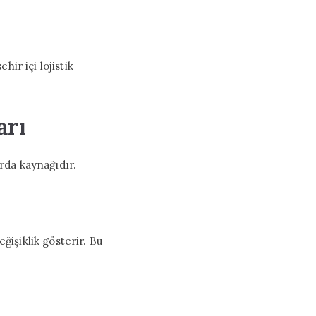
hir içi lojistik
.
arı
urda kaynağıdır.
ğişiklik gösterir. Bu