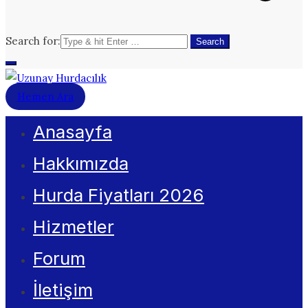
Search for:
Hemen Ara
Uzunay Hurdacılık
En Yakın Hurdacı
Anasayfa
Hakkımızda
Hurda Fiyatları 2026
Hizmetler
Forum
İletişim