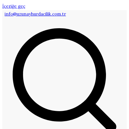
İçeriğe geç
info@uzunayhurdacilik.com.tr