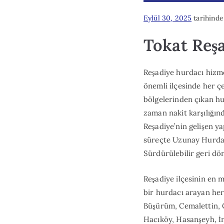
Eylül 30, 2025
tarihinde
Tokat Reş
Reşadiye hurdacı hizme
önemli ilçesinde her çe
bölgelerinden çıkan hu
zaman nakit karşılığın
Reşadiye’nin gelişen ya
süreçte Uzunay Hurdac
Sürdürülebilir geri d
Reşadiye ilçesinin en 
bir hurdacı arayan herk
Büşürüm, Cemalettin, 
Hacıköy, Hasanşeyh, İn