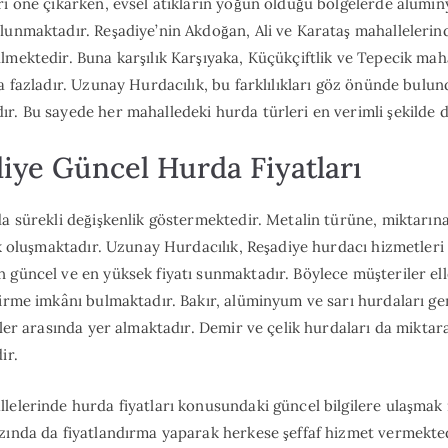
rı öne çıkarken, evsel atıkların yoğun olduğu bölgelerde alümin
lunmaktadır. Reşadiye’nin Akdoğan, Ali ve Karataş mahallelerin
lmektedir. Buna karşılık Karşıyaka, Küçükçiftlik ve Tepecik mah
ha fazladır. Uzunay Hurdacılık, bu farklılıkları göz önünde bulu
r. Bu sayede her mahalledeki hurda türleri en verimli şekilde d
iye Güncel Hurda Fiyatları
da sürekli değişkenlik göstermektedir. Metalin türüne, miktarına
lık oluşmaktadır. Uzunay Hurdacılık, Reşadiye hurdacı hizmetler
 güncel ve en yüksek fiyatı sunmaktadır. Böylece müşteriler ell
dirme imkânı bulmaktadır. Bakır, alüminyum ve sarı hurdaları ge
rler arasında yer almaktadır. Demir ve çelik hurdaları da miktar
ir.
llelerinde hurda fiyatları konusundaki güncel bilgilere ulaşm
zında da fiyatlandırma yaparak herkese şeffaf hizmet vermekte