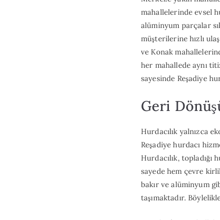
mahallelerinde evsel h
alüminyum parçalar sık
müşterilerine hızlı ul
ve Konak mahallelerind
her mahallede aynı tit
sayesinde Reşadiye hur
Geri Dönüşü
Hurdacılık yalnızca e
Reşadiye hurdacı hizme
Hurdacılık, topladığı 
sayede hem çevre kirli
bakır ve alüminyum gib
taşımaktadır. Böyleli