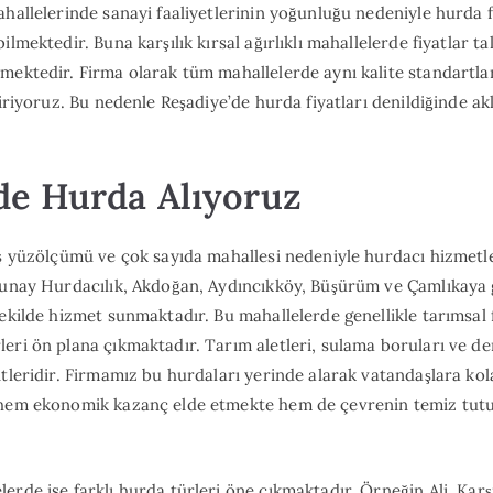
ahallelerinde sanayi faaliyetlerinin yoğunluğu nedeniyle hurda 
ilmektedir. Buna karşılık kırsal ağırlıklı mahallelerde fiyatlar t
mektedir. Firma olarak tüm mahallelerde aynı kalite standartla
tiriyoruz. Bu nedenle Reşadiye’de hurda fiyatları denildiğinde ak
de Hurda Alıyoruz
iş yüzölçümü ve çok sayıda mahallesi nedeniyle hurdacı hizmetl
zunay Hurdacılık, Akdoğan, Aydıncıkköy, Büşürüm ve Çamlıkaya g
şekilde hizmet sunmaktadır. Bu mahallelerde genellikle tarımsal 
eri ön plana çıkmaktadır. Tarım aletleri, sulama boruları ve de
itleridir. Firmamız bu hurdaları yerinde alarak vatandaşlara kol
 hem ekonomik kazanç elde etmekte hem de çevrenin temiz tutu
erde ise farklı hurda türleri öne çıkmaktadır. Örneğin Ali, Karş