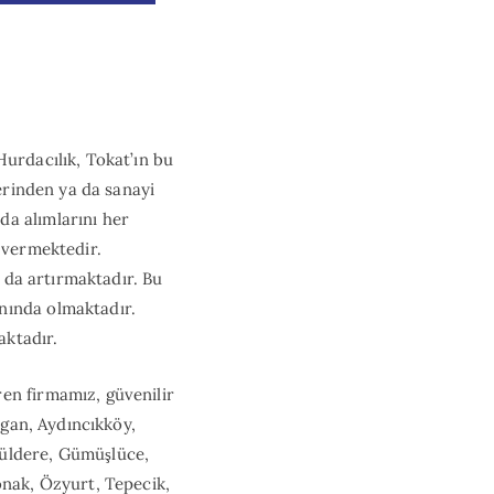
Hurdacılık, Tokat’ın bu
lerinden ya da sanayi
da alımlarını her
 vermektedir.
a da artırmaktadır. Bu
nında olmaktadır.
aktadır.
en firmamız, güvenilir
lgan, Aydıncıkköy,
Güldere, Gümüşlüce,
onak, Özyurt, Tepecik,