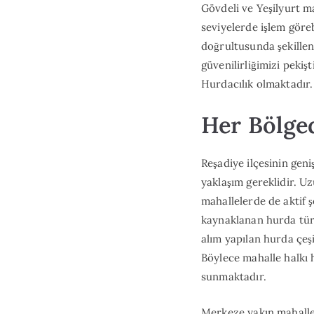
Gövdeli ve Yeşilyurt m
seviyelerde işlem göreb
doğrultusunda şekillen
güvenilirliğimizi pekiş
Hurdacılık olmaktadır.
Her Bölge
Reşadiye ilçesinin gen
yaklaşım gereklidir. U
mahallelerde de aktif 
kaynaklanan hurda türl
alım yapılan hurda çeş
Böylece mahalle halkı
sunmaktadır.
Merkeze yakın mahallel