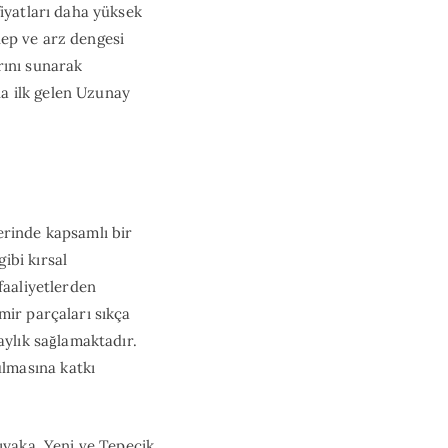
fiyatları daha yüksek
alep ve arz dengesi
rını sunarak
la ilk gelen Uzunay
erinde kapsamlı bir
ibi kırsal
faaliyetlerden
mir parçaları sıkça
aylık sağlamaktadır.
lmasına katkı
ıyaka, Yeni ve Tepecik