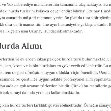
rt ve Yukarıbelediye mahallelerinin tamamına ulaşmaktayız. Bu 
ndeki hurda türlerini kolayca değerlendirebilirler. Uzunay Hurda
aynı zamanda müşteri memnuniyetini ön planda tutan bir çözüm 
rklı olsa da firmamız tümüne aynı hassasiyetle yaklaşmaktadır. 
kla ilk gelen isim Uzunay Hurdacılık olmaktadır.
Hurda Alımı
törlerden ve evlerden çıkan pek çok hurda türü bulunmaktadır. 
m, sarı, krom ve kablo hurdaları en çok tercih edilenlerdir. B
k hem de geri dönüşüme uygun oldukları için önemlidir. Uzunay
samında bu çeşitliliğe uygun şekilde profesyonel alım yapmaktad
iyasada en çok aranan türlerden biridir. Çünkü bu metallerin 
irçok sanayi dalında yeniden kullanılmaktadır.
ıkan hurda türleri farklılık gösterebilmektedir. Örneğin sanay