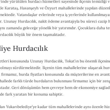
rinde yürütülen hurdacı hizmetleri sayesinde ilçenin temizliği 
le Karataş, Hasanşeyh ve Özyurt mahallelerinde yapılan düzenl
mektedir. Vatandaşlar evlerinde veya iş yerlerinde kullanılmaya
r. Uzunay Hurdacılık, nakit ödeme avantajıyla bu süreci cazip h
nı zamanda geleceğe yönelik bir yatırımdır. Çocuklara daha tem
rdacılık büyük bir önem taşımaktadır.
iye Hurdacılık
tleri konusunda Uzunay Hurdacılık, Tokat’ın bu önemli ilçesind
 olmayı sürdürmektedir. İlçenin tüm mahallelerine ulaşarak hu
firmamız, hurda fiyatları konusunda da müşterilerine en avant
allede farklı türde hurdaların bulunması firmamız için bir zeng
ktadır. Geri dönüşümün hem çevreye hem de ekonomiye sağladığ
de fark yaratan bir konuma sahiptir.
dan Yukarıbelediye’ye kadar tüm mahallelerinde aynı özenle 