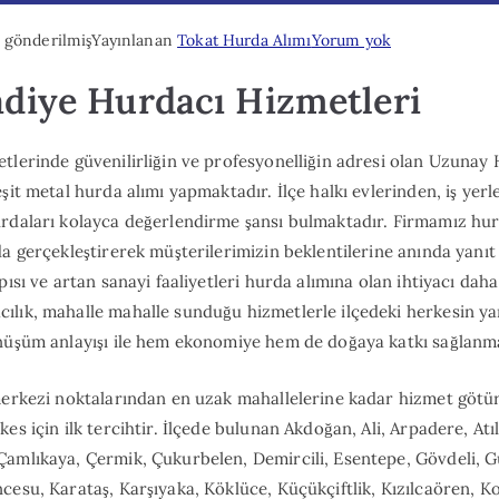
Tokat
 gönderilmiş
Yayınlanan
Tokat Hurda Alımı
Yorum yok
Reşadiye
adiye Hurdacı Hizmetleri
Hurdacı
tlerinde güvenilirliğin ve profesyonelliğin adresi olan Uzunay 
şit metal hurda alımı yapmaktadır. İlçe halkı evlerinden, iş yer
rdaları kolayca değerlendirme şansı bulmaktadır. Firmamız hur
da gerçekleştirerek müşterilerimizin beklentilerine anında yanıt
pısı ve artan sanayi faaliyetleri hurda alımına olan ihtiyacı dah
ılık, mahalle mahalle sunduğu hizmetlerle ilçedeki herkesin ya
önüşüm anlayışı ile hem ekonomiye hem de doğaya katkı sağlanm
merkezi noktalarından en uzak mahallelerine kadar hizmet götür
es için ilk tercihtir. İlçede bulunan Akdoğan, Ali, Arpadere, Atı
Çamlıkaya, Çermik, Çukurbelen, Demircili, Esentepe, Gövdeli, 
cesu, Karataş, Karşıyaka, Köklüce, Küçükçiftlik, Kızılcaören, K