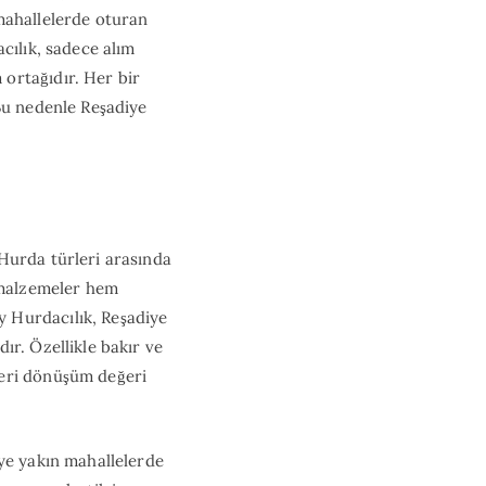
mahallelerde oturan
cılık, sadece alım
ortağıdır. Her bir
Bu nedenle Reşadiye
Hurda türleri arasında
u malzemeler hem
 Hurdacılık, Reşadiye
ır. Özellikle bakır ve
geri dönüşüm değeri
iye yakın mahallelerde