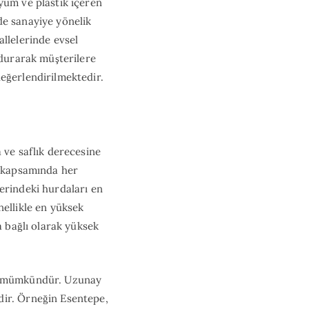
yum ve plastik içeren
de sanayiye yönelik
allelerinde evsel
ndurarak müşterilere
eğerlendirilmektedir.
 ve saflık derecesine
i kapsamında her
erindeki hurdaları en
nellikle en yüksek
a bağlı olarak yüksek
ak mümkündür. Uzunay
dir. Örneğin Esentepe,